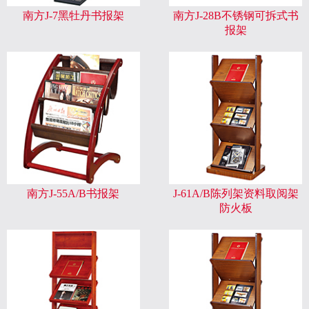
南方J-7黑牡丹书报架
南方J-28B不锈钢可拆式书
报架
南方J-55A/B书报架
J-61A/B陈列架资料取阅架
防火板